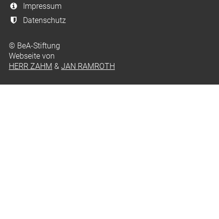
Impressum
Datenschutz
© BeA-Stiftung
Webseite von
HERR ZAHM
&
JAN RAMROTH