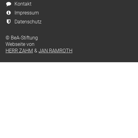
Kontakt
Impressum
Datenschutz
© BeA-Stiftung
Webseite von
HERR ZAHM
&
JAN RAMROTH