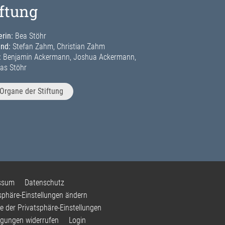
iftung
rin:
Bea Stöhr
and:
Stefan Zahm, Christian Zahm
:
Benjamin Ackermann, Joshua Ackermann,
as Stöhr
Organe der Stiftung
ssum
Datenschutz
sphäre-Einstellungen ändern
ie der Privatsphäre-Einstellungen
ligungen widerrufen
Login