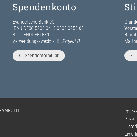
Spendenkonto
St
Evangelische Bank eG
Gründe
IBAN DE36 5206 0410 0005 0258 00
Vorst
BIC GENODEF1EK1
Beirat
Verwendungszweck: z. B.
Projekt B
Matthi
Spendenformular
 RAMROTH
Impre
Privat
Histor
Einwil