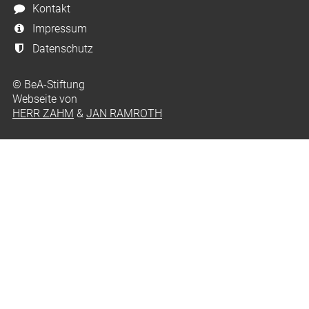
Kontakt
Impressum
Datenschutz
© BeA-Stiftung
Webseite von
HERR ZAHM
&
JAN RAMROTH