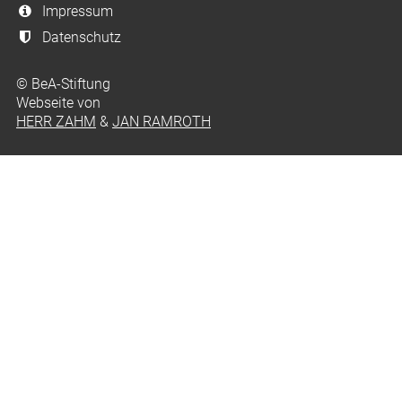
Impressum
Datenschutz
© BeA-Stiftung
Webseite von
HERR ZAHM
&
JAN RAMROTH