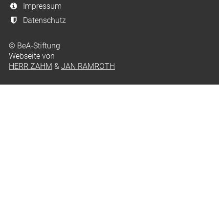
Impressum
Datenschutz
© BeA-Stiftung
Webseite von
HERR ZAHM
&
JAN RAMROTH