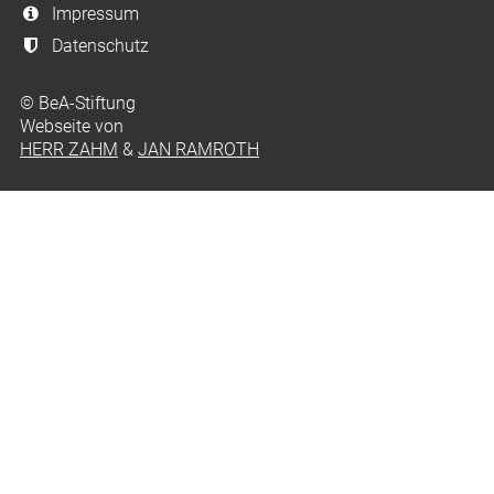
Impressum
Datenschutz
© BeA-Stiftung
Webseite von
HERR ZAHM
&
JAN RAMROTH