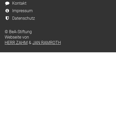
Kontakt
Impressum
Datenschutz
© BeA-Stiftung
Webseite von
HERR ZAHM
&
JAN RAMROTH