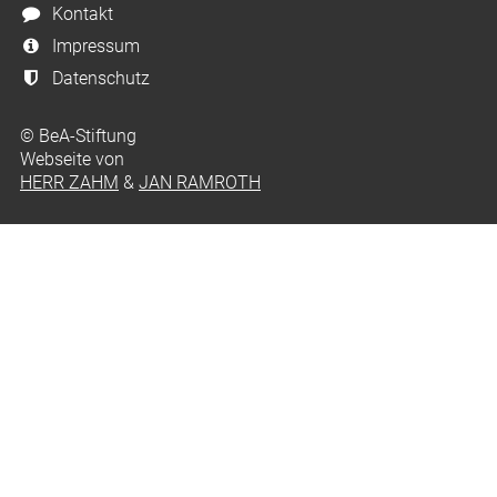
Kontakt
Impressum
Datenschutz
© BeA-Stiftung
Webseite von
HERR ZAHM
&
JAN RAMROTH