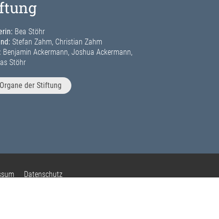
iftung
rin:
Bea Stöhr
and:
Stefan Zahm, Christian Zahm
:
Benjamin Ackermann, Joshua Ackermann,
as Stöhr
Organe der Stiftung
ssum
Datenschutz
sphäre-Einstellungen ändern
ie der Privatsphäre-Einstellungen
ligungen widerrufen
Login