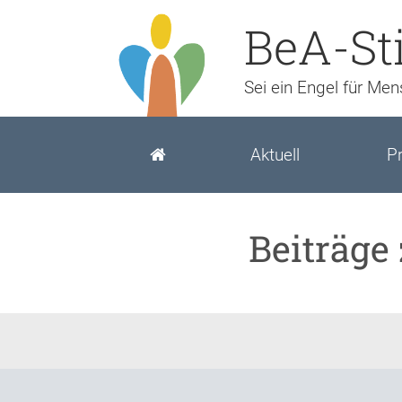
BeA-St
Sei ein Engel für Me
Aktuell
Pr
Beiträge