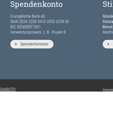
Spendenkonto
St
Evangelische Bank eG
Gründe
IBAN DE36 5206 0410 0005 0258 00
Vorst
BIC GENODEF1EK1
Beirat
Verwendungszweck: z. B.
Projekt B
Matthi
Spendenformular
 RAMROTH
Impre
Privat
Histor
Einwil