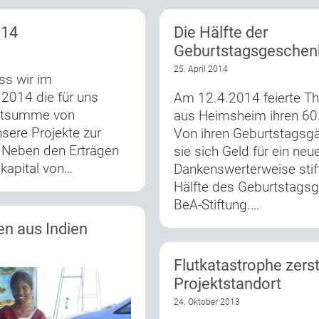
014
Die Hälfte der
Geburtstagsgeschen
25. April 2014
ss wir im
2014 die für uns
Am 12.4.2014 feierte T
amtsumme von
aus Heimsheim ihren 60
sere Projekte zur
Von ihren Geburtstagsg
 Neben den Erträgen
sie sich Geld für ein neu
kapital von…
Dankenswerterweise stift
Hälfte des Geburtstagsge
BeA-Stiftung.…
en aus Indien
Flutkatastrophe zerst
Projektstandort
24. Oktober 2013