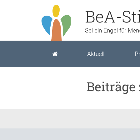
BeA-St
Sei ein Engel für Me
Aktuell
Pr
Beiträge