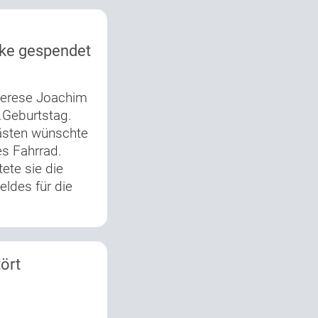
ke gespendet
herese Joachim
.Geburtstag.
ästen wünschte
es Fahrrad.
ete sie die
ldes für die
ört