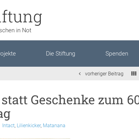
iftung
nschen in Not
ojekte
Die Stiftung
Spenden
vorheriger Beitrag
statt Geschenke zum 60
ag
Intact
,
Lilienkicker
,
Matanana