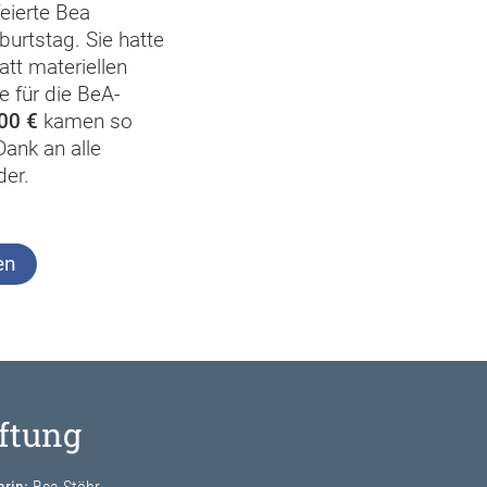
eierte Bea
urtstag. Sie hatte
att materiellen
 für die BeA-
00 €
kamen so
ank an alle
er.
en
iftung