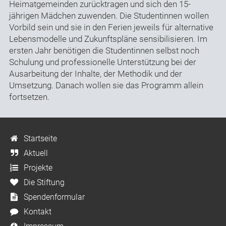
Heimatgemeinden zurücktragen und sich den 15-
jährigen Mädchen zuwenden. Die Studentinnen wollen
Vorbild sein und sie in den Ferien jeweils für alternative
Lebensmodelle und Zukunftspläne sensibilisieren. Im
ersten Jahr benötigen die Studentinnen selbst noch
Schulung und professionelle Unterstützung bei der
Ausarbeitung der Inhalte, der Methodik und der
Umsetzung. Danach wollen sie das Programm allein
fortsetzen.
Startseite
Aktuell
Projekte
Die Stiftung
Spendenformular
Kontakt