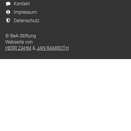
Kontakt
Impressum
Datenschutz
© BeA-Stiftung
Webseite von
HERR ZAHM
&
JAN RAMROTH