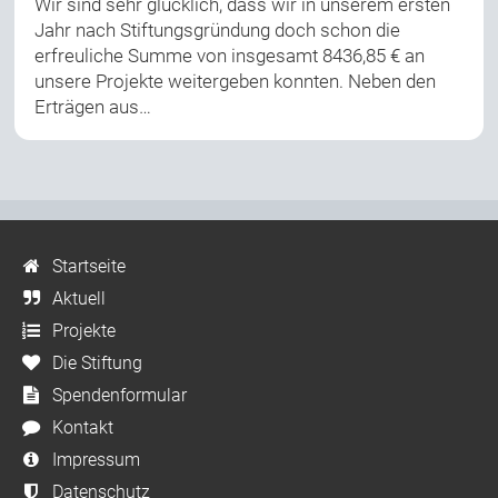
Wir sind sehr glücklich, dass wir in unserem ersten
Jahr nach Stiftungsgründung doch schon die
erfreuliche Summe von insgesamt 8436,85 € an
unsere Projekte weitergeben konnten. Neben den
Erträgen aus…
Startseite
Aktuell
Projekte
Die Stiftung
Spendenformular
Kontakt
Impressum
Datenschutz