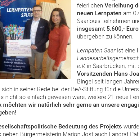
feierlichen
Verleihung d
neuen Lernpaten
am 07.
Saarlouis teilnehmen u
insgesamt 5.600,- Euro
übergeben zu können.
Lernpaten Saar
ist eine I
Landesarbeitsgemeinsch
e.V.
in Saarbrücken, mit
Vorsitzenden Hans Joa
Bingel seit langen Jahre
 sich in seiner Rede bei der BeA-Stiftung für die Unter
es nicht so einfach gewesen wäre, weitere 21 neue Le
 möchten wir natürlich sehr gerne an unsere engag
geben!
esellschaftspolitische Bedeutung des Projekts
wurde 
 neben Bürgermeisterin Marion Jost auch Landrat Pat