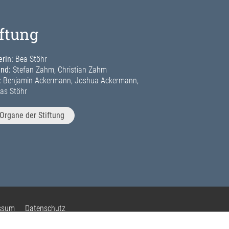
iftung
rin:
Bea Stöhr
and:
Stefan Zahm, Christian Zahm
:
Benjamin Ackermann, Joshua Ackermann,
as Stöhr
Organe der Stiftung
ssum
Datenschutz
sphäre-Einstellungen ändern