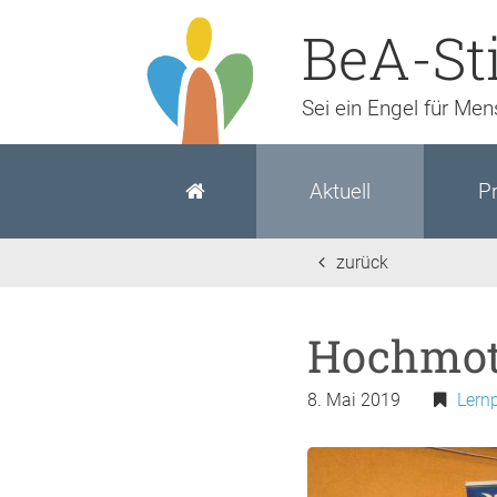
BeA-St
Sei ein Engel für Me
Aktuell
Pr
zurück
Hochmoti
8. Mai 2019
Lern