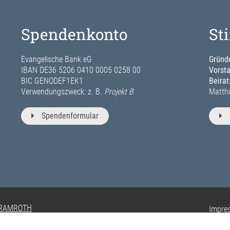
Spendenkonto
St
Evangelische Bank eG
Gründe
IBAN DE36 5206 0410 0005 0258 00
Vorst
BIC GENODEF1EK1
Beirat
Verwendungszweck: z. B.
Projekt B
Matthi
Spendenformular
 RAMROTH
Impre
Privat